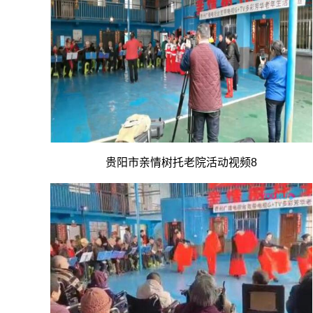
贵阳市亲情树托老院活动视频8