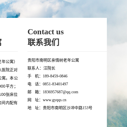
Contact us
寓
联系我们
贵阳市南明区亲情树老年公寓
老年公寓）
联系人：汪院长
八医院正对
手 机：189-8459-0846
公寓。本公
电 话：0851-83401497
00平方；
邮 箱：1836957687@qq.com
00张床位
网 址：www.gyqqs.cn
房间内配有
地 址：贵阳市南明区沙冲中路153号