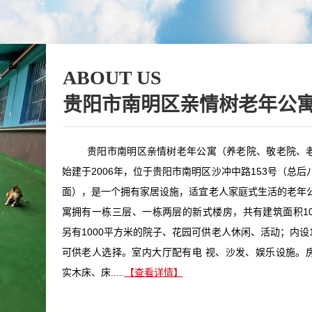
ABOUT US
贵阳市南明区亲情树老年公
贵阳市南明区亲情树老年公寓（养老院、敬老院、
始建于2006年，位于贵阳市南明区沙冲中路153号（总后
面），是一个拥有家居设施，适宜老人家庭式生活的老年
寓拥有一栋三层、一栋两层的新式楼房，共有建筑面积10
另有1000平方米的院子、花园可供老人休闲、活动；内设1
可供老人选择。室内大厅配有电 视、沙发、娱乐设施。
实木床、床..
...
【查看详情】