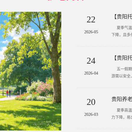
【贵阳托
22
夏季气温高
2026-05
下降，且多伴
【贵阳托
24
五一假期气
2026-04
游需以安全、
贵阳养老
20
夏季高温炎
2026-03
力下降，易出