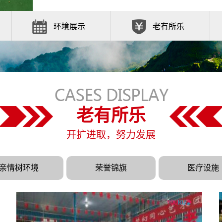
环境展示
老有所乐
老有所乐
开扩进取，努力发展
亲情树环境
荣誉锦旗
医疗设施