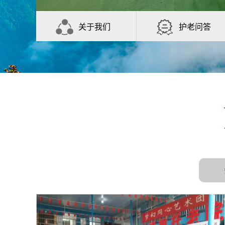
关于我们
护老问答