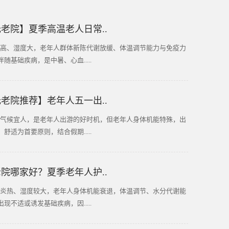
老院】夏季高温老人日常..
、湿度大，老年人群体新陈代谢放缓、体温调节能力与免疫力
随基础疾病，是中暑、心血.....
老院推荐】老年人五一出..
候宜人，是老年人出游的好时机，但老年人身体机能特殊，出
舒适为首要原则，结合假期.....
院哪家好？夏季老年人护..
热、湿度较大，老年人身体机能衰退，体温调节、水分代谢能
现不适或诱发基础疾病，因.....