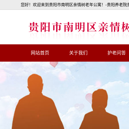
您好！欢迎来到贵阳市南明区亲情树老年公寓！-贵阳养老院贵
网站首页
关于我们
护老问答