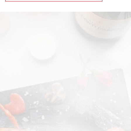
亲情树环境展示1...
亲情树环境展示1...
亲情树环境展示9