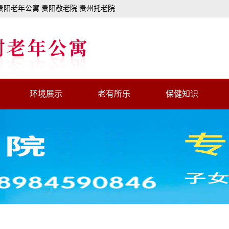
阳老年公寓 贵阳敬老院 贵州托老院
环境展示
老有所乐
保健知识
亲情树环境
活动展示
荣誉锦旗
照顾老人
医疗设施
健康服务
内部环境
消防安全设施