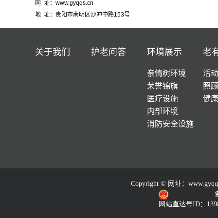
网 址：www.gyqqs.cn
地 址：贵阳市南明区沙冲中路153号
关于我们
护老问答
环境展示
老
亲情树环境
活
荣誉锦旗
照
医疗设施
健
内部环境
消防安全设施
Copyright © 网址：
www.gyqq
网站直达号ID：1398