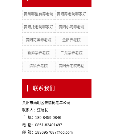
贵州哪里有养老院
贵阳养老院哪家好
贵阳托老院哪家好
贵阳小河养老院
贵阳花溪养老院
金阳养老院
新添寨养老院
二戈寨养老院
清镇养老院
贵阳养老院电话
联系我们
贵阳市南明区亲情树老年公寓
联系人：汪院长
手 机：189-8459-0846
电 话：0851-83401497
邮 箱：1836957687@qq.com