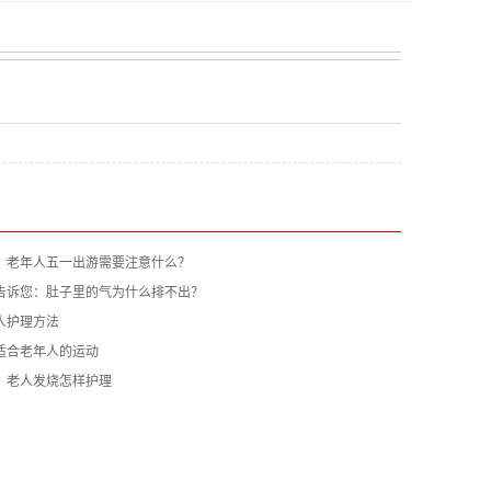
】老年人五一出游需要注意什么？
告诉您：肚子里的气为什么排不出？
人护理方法
适合老年人的运动
：老人发烧怎样护理