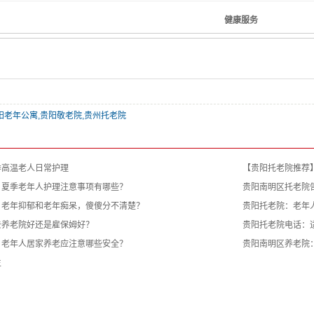
健康服务
阳老年公寓,贵阳敬老院,贵州托老院
季高温老人日常护理
【贵阳托老院推荐
？夏季老年人护理注意事项有哪些？
贵阳南明区托老院
：老年抑郁和老年痴呆，傻傻分不清楚？
贵阳托老院：老年
去养老院好还是雇保姆好？
贵阳托老院电话：
：老年人居家养老应注意哪些安全？
贵阳南明区养老院
生