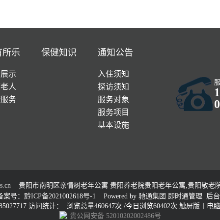
有所乐
保健知识
通知公告
动展示
入住须知
顾老人
探访须知
1
康服务
服务对象
0
服务项目
基本设施
s.cn
贵阳市南明区亲情树老年公寓 贵阳养老院贵阳老年公寓,贵阳敬老院,贵
备案号：黔ICP备2021002618号-1
Powered by
驰通集团
即时通管理
后台
5027717 访问统计： 浏览总量460647次 /今日浏览60402次
触屏版
丨
电
贵公网安备 52010202002486号